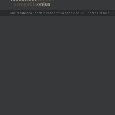
Privacy
-
Cookie Policy
undicesimaora - società cooperativa sociale onlus - Piazza Garibaldi 3 